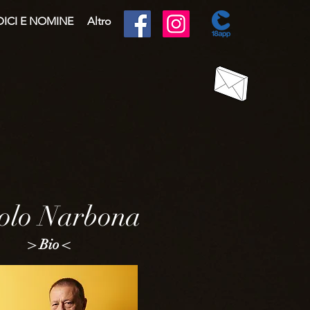
ICI E NOMINE
Altro
olo Narbona
> Bio <