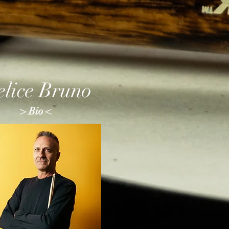
elice Bruno
> Bio <