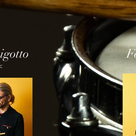
igotto
F
<